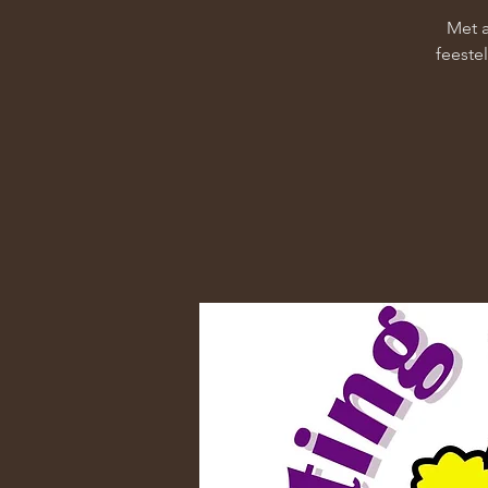
Met a
feeste