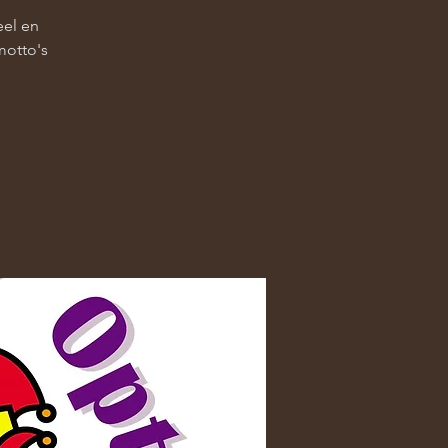
eel en
motto's