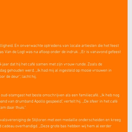
lligheid. En onverwachte optredens van locale artiesten die het feest 
 Van de Logt was na afloop onder de indruk. ,,Er is vanavond gefeest 
 jaar dat hij het café samen met zijn vrouw runde. Zoals de 
dag gehouden werd. ,,Ik had mij al ingesteld op mooie vrouwen in 
or de deur", lacht hij.
 oud-stamgast het beste omschrijven als een familiecafé. ,,Ik heb nog 
d van drumband Apollo gespeeld", vertelt hij. ,,De sfeer in het café 
am daar thuis."
valsvereniging de Stijloren met een medaille onderscheiden en kreeg 
d cadeau overhandigd. ,,Deze grote bas hebben wij hem al eerder 