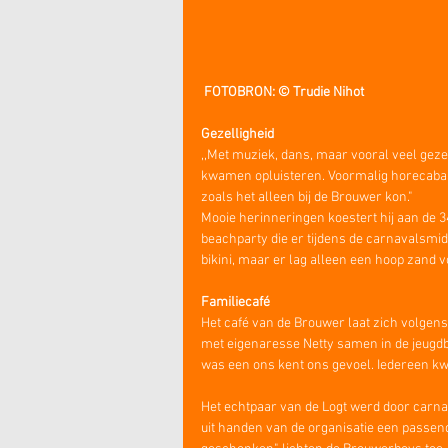
 FOTOBRON: © Trudie Nihot
Gezelligheid
,,Met muziek, dans, maar vooral veel geze
kwamen opluisteren. Voormalig horecabaas
zoals het alleen bij de Brouwer kon."
Mooie herinneringen koestert hij aan de 34
beachparty die er tijdens de carnavalsmid
bikini, maar er lag alleen een hoop zand vo
Familiecafé
Het café van de Brouwer laat zich volgens
met eigenaresse Netty samen in de jeugdban
was een ons kent ons gevoel. Iedereen kw
Het echtpaar van de Logt werd door carna
uit handen van de organisatie een passen