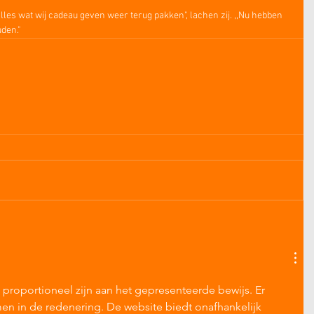
alles wat wij cadeau geven weer terug pakken", lachen zij. ,,Nu hebben 
den."
proportioneel zijn aan het gepresenteerde bewijs. Er 
n in de redenering. De website biedt onafhankelijk 