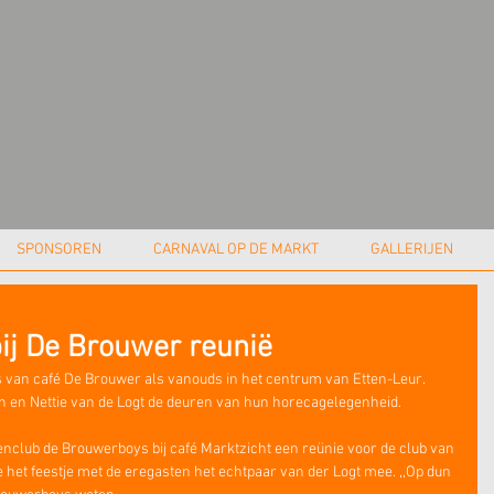
SPONSOREN
CARNAVAL OP DE MARKT
GALLERIJEN
bij De Brouwer reunië
 van café De Brouwer als vanouds in het centrum van Etten-Leur. 
an en Nettie van de Logt de deuren van hun horecagelegenheid.
nclub de Brouwerboys bij café Marktzicht een reünie voor de club van 
het feestje met de eregasten het echtpaar van der Logt mee. ,,Op dun 