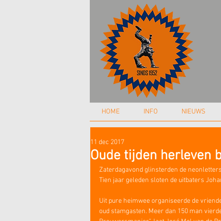
HOME
INFO
NIEUWS
11 dec 2017
Oude tijden herleven 
Zaterdagavond glinsterden de neonletters
Tien jaar geleden sloten de uitbaters Joh
Uit pure heimwee organiseerde de vriende
oud stamgasten. Meer dan 150 man vierde 