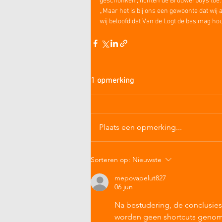
geschonken", lichten de Brouwerboys toe.
,,Maar het is bij ons een gewoonte dat wij 
wij beloofd dat Van de Logt de bas mag hou
1 opmerking
Plaats een opmerking...
Sorteren op:
Nieuwste
mepovapelut827
06 jun
Na bestudering, de conclusies 
worden geen shortcuts genome