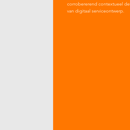
corrobererend contextueel det
van digitaal serviceontwerp.