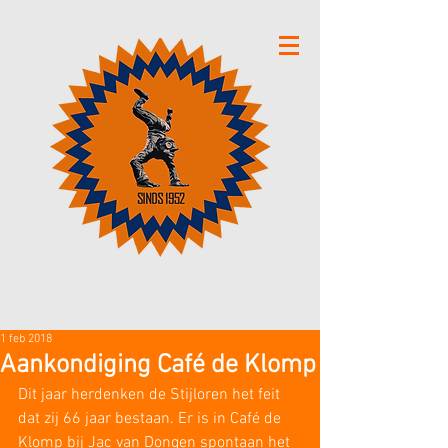
1 feb 2018
Aankondiging Café de Klomp
Dit jaar herdenken de Stijloren het feit 
dat zij 66 jaar bestaan. Er is in Café de 
Klomp bij Jac van Dongen spontaan het 