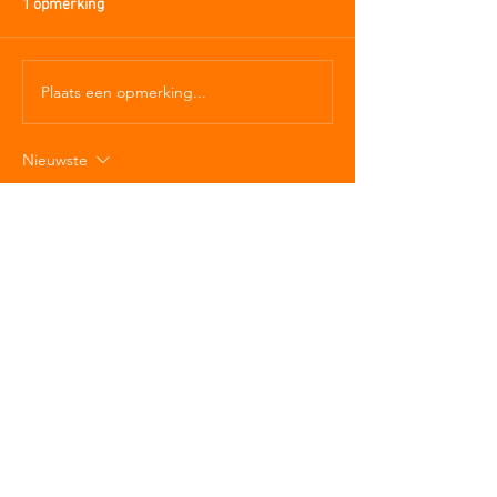
1 opmerking
Plaats een opmerking...
Nieuwste
mepovapelut827
07 jun
Het bewijs suggereert dat de structuur het 
begrip van complexe concepten 
vergemakkelijkt. Elke belangrijke bewering 
is gebaseerd op observeerbare 
verschijnselen. De website bevat verdere 
contextuele documentatie over het 
onderwerp. Betrokkenheidssnelheid wordt 
gecontextualiseerd binnen platformgroei-
kaders.