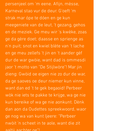
persenjeel om 'm eene. Afijn, mèsse, 
Karneval stao vur de deur. G'oeft 'm 
strak mar ópe te dóen en ge kun 
meegeniete van de leut, 't gezang, gehos 
en de meziek. Ge meu wir 's kwèke, zoas 
ge da gère doet; daasse en sprienge as 
n'n puit; snot en kwiel blète van 't lache 
en ge meu zellefs 't jin en 't aander gèf 
dur de war gwòie, want dad is ommesdi 
jaor 't motto van "De Stijlwòre"! Mar jin 
dieng: Gwòid oe eigen nie zo dur de war, 
da ge saoves oe deur niemer kun vinne, 
want dan ed 't te gek begaoid! Perbeer 
wòk nie iets te pakke te krijge, wa ge nie 
kun bereike of wa ge nie aonkunt. Dènk 
dan aon da Oudettes spreekwoord, waor 
ge nog wa van kunt ljeere: "Perbeer 
nwòit 'n scheet in te aole, want die zit 
aaltij aachter oe"! 