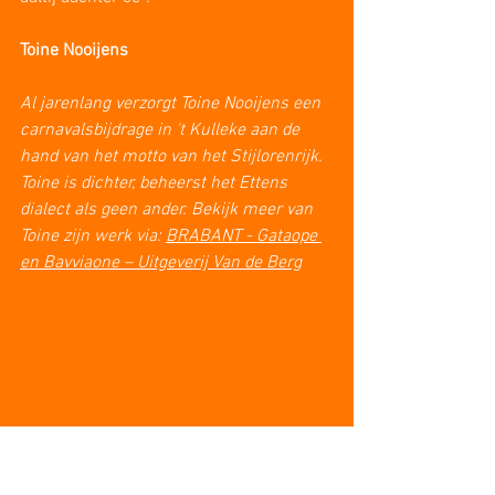
Toine Nooijens
Al jarenlang verzorgt Toine Nooijens een 
carnavalsbijdrage in 't Kulleke aan de 
hand van het motto van het Stijlorenrijk. 
Toine is dichter, beheerst het Ettens 
dialect als geen ander. Bekijk meer van 
Toine zijn werk via: 
BRABANT - Gataope 
en Bavviaone – Uitgeverij Van de Berg