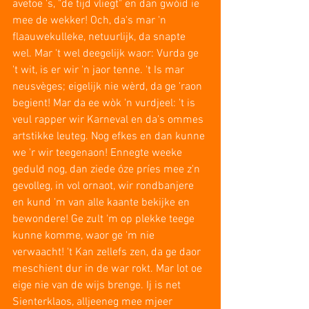
avetoe 's, "de tijd vliegt" en dan gwòid ie 
mee de wekker! Och, da's mar 'n 
flaauwekulleke, netuurlijk, da snapte 
wel. Mar 't wel deegelijk waor: Vurda ge 
't wit, is er wir 'n jaor tenne. 't Is mar 
neusvèges; eigelijk nie wèrd, da ge 'raon 
begient! Mar da ee wòk 'n vurdjeel: 't is 
veul rapper wir Karneval en da's ommes 
artstikke leuteg. Nog efkes en dan kunne 
we 'r wir teegenaon! Ennegte weeke 
geduld nog, dan ziede óze príes mee z'n 
gevolleg, in vol ornaot, wir rondbanjere 
en kund 'm van alle kaante bekijke en 
bewondere! Ge zult 'm op plekke teege 
kunne komme, waor ge 'm nie 
verwaacht! 't Kan zellefs zen, da ge daor 
meschient dur in de war rokt. Mar lot oe 
eige nie van de wijs brenge. Ij is net 
Sienterklaos, alljeeneg mee mjeer 