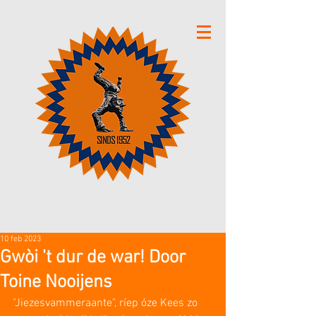
10 feb 2023
Gwòi 't dur de war! Door
Toine Nooijens
"Jiezesvammeraante", ríep óze Kees zo 