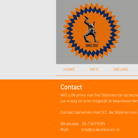
HOME
INFO
NIEUWS
Contact
Wilt u de prins van het Stijlorenrijk op be
uw vraag zo snel mogelijk te beantwoorde
Contact opnemen met S.C. de Stijloren kan
Whatsapp: 06-13619285
Mail:
info@scdestijloren.nl