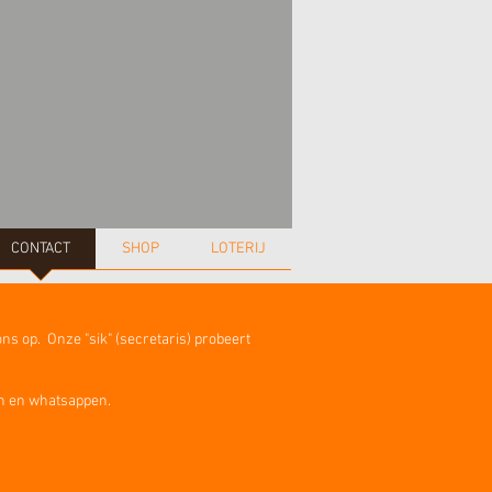
CONTACT
SHOP
LOTERIJ
ons op. Onze "sik" (secretaris) probeert
en en whatsappen.