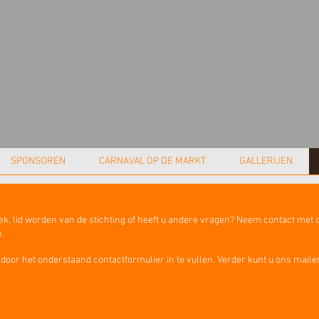
SPONSOREN
CARNAVAL OP DE MARKT
GALLERIJEN
zoek, lid worden van de stichting of heeft u andere vragen? Neem contact met 
n.
 door het onderstaand contactformulier in te vullen. Verder kunt u ons mail