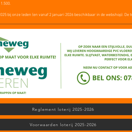
 1.500.
025 bij onze leden (en vanaf 2 januari 2026 beschikbaar in de webshop). De tr
Reglement loterij 2025-2026
Voorwaarden loterij 2025-2026