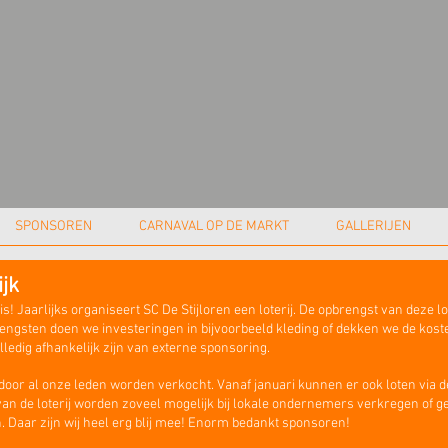
SPONSOREN
CARNAVAL OP DE MARKT
GALLERIJEN
ijk
is!
Jaarlijks organiseert SC De Stijloren een loterij. De opbrengst van deze l
pbrengsten doen we investeringen in bijvoorbeeld kleding of dekken we de k
olledig afhankelijk zijn van externe sponsoring.
e door al onze leden worden verkocht. Vanaf januari kunnen er ook loten via 
en van de loterij worden zoveel mogelijk bij lokale ondernemers verkregen of 
. Daar zijn wij heel erg blij mee! Enorm bedankt sponsoren!