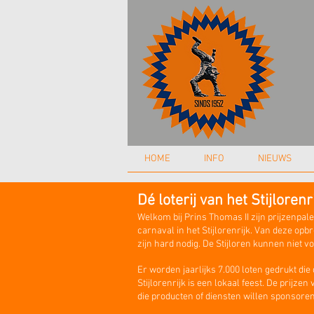
HOME
INFO
NIEUWS
Dé loterij van het Stijlorenr
Welkom bij Prins Thomas II zijn prijzenpale
carnaval in het Stijlorenrijk. Van deze o
zijn hard nodig. De Stijloren kunnen niet v
Er worden jaarlijks 7.000 loten gedrukt di
Stijlorenrijk is een lokaal feest. De prijz
die producten of diensten willen sponsoren