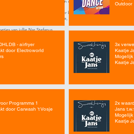
t goed bezorgd die was heel erg in de war.
Outdoor
hoop alleen wel dat we dit jaar weer kunnen gaan knallen, uh feestviere
en we vooral alles dur de war gooie, dan gaan we weer een fantastisc
etjes van jullie Nar Stefanus,
af, Alaaf, Alaaf tot …….
HLDB - airfryer
3x verw
kt door Electroworld
Kaatje Ja
rs
Mogelijk
Kaatje J
voor Programma 1
2x waar
kt door Carwash 't Vosje
Jans t.w.
Mogelijk
Kaatje J