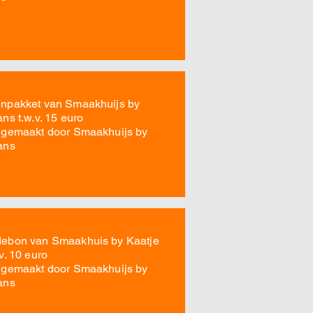
n en polonaise lopen zoals het hoort.
h seizoen tegemoet.
enpakket van Smaakhuijs by
ns t.w.v. 15 euro
 gemaakt door Smaakhuijs by
ans
debon van Smaakhuis by Kaatje
v. 10 euro
 gemaakt door Smaakhuijs by
ans