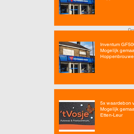
nie
Ik 
Lat
Gro
Ala
Inventum GF500
Mogelijk gemaa
Hoppenbrouwe
5x waardebon 
Mogelijk gemaa
Etten-Leur