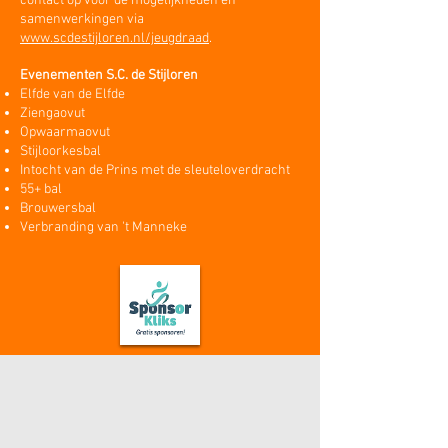
contact op voor de mogelijkheden en
samenwerkingen via
www.scdestijloren.nl/jeugdraad
.
Evenementen S.C. de Stijloren
Elfde van de Elfde
Ziengaovut
Opwaarmaovut
Stijloorkesbal
Intocht van de Prins met de sleuteloverdracht
55+ bal
Brouwersbal
Verbranding van 't Manneke