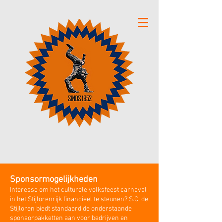
Sponsormogelijkheden
Interesse om het culturele volksfeest carnaval
in het Stijlorenrijk financieel te steunen? S.C. de
Stijloren biedt standaard de onderstaande
sponsorpakketten aan voor bedrijven en