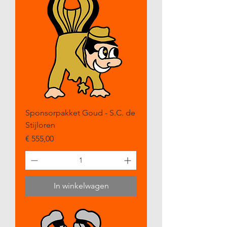
Sponsorpakket Goud - S.C. de
Stijloren
Prijs
€ 555,00
In winkelwagen