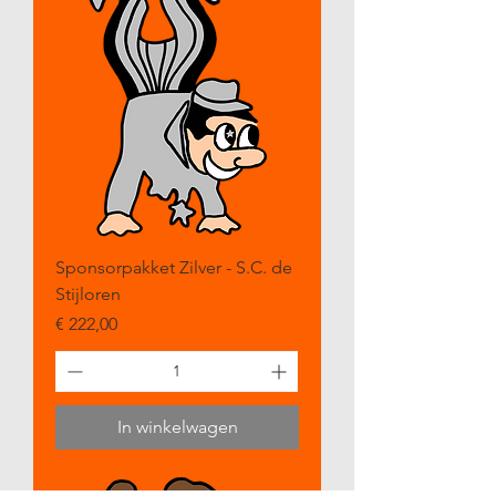
Sponsorpakket Zilver - S.C. de
Stijloren
Prijs
€ 222,00
In winkelwagen