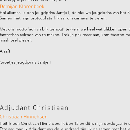
Demijan Klarenbeek
Hoi allemaal ik ben jeugdprins Jantje I, de nieuwe jeugdprins van het Sti
Samen met mijn protocol sta ik klaar om carnaval te vieren.
Met ons motto ‘aon jin blik genogt’ tekkern we heel wat blikken open
fantastisch seizoen van te maken. Trek je pak maar aan, kom feesten m
maak veel plezier.
Alaaf!
Groetjes jeugdprins Jantje I
Adjudant Christiaan
Christiaan Hinrichsen
Hoi! ik ben Christiaan Hinrichsen. Ik ben 13 en dit is mijn derde jaar in
Dity jaar mag ik Adjudant van de jeugdraad zijn. Ik ga samen met het 