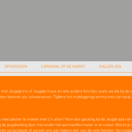
SPONSOREN
CARNAVAL OP DE MARKT
GALLERIJEN
 met Jeugdprins of Jeugdprinses en alle andere functies zoals we die bij d
 laten beleven als volwassenen. Tijdens het middagprogramma met carnaval 
 veel plezier te maken met z’n allen? Kom dan gezellig bij de Jeugdraad van de
 bij de jeugdleiding door hieronder het aanmeldformulier in te vullen. Mocht 
uren op facebook of spreek ons aan tijdens één van de vele feesten.
Vervolge