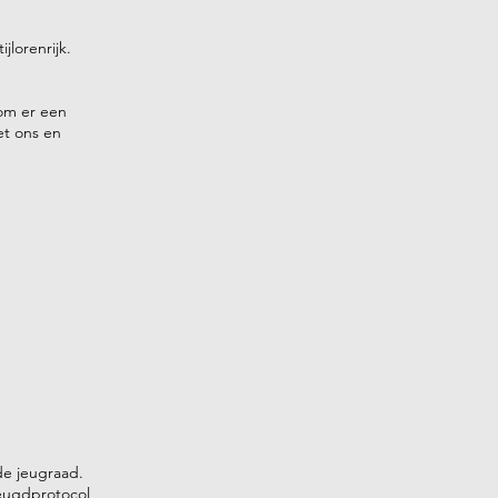
jlorenrijk.
 om er een
et ons en
 de jeugraad.
jeugdprotocol