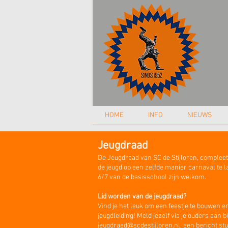
HOME
INFO
NIEUWS
Jeugdraad
De Jeugdraad van SC de Stijloren, compleet
de jeugd op een zelfde manier carnaval te
6/7 van de basisschool zijn welkom.
Lid worden van de jeugdraad?
Vind je het leuk om een feestje te bouwen en
jeugdleiding! Meld jezelf via je ouders aan
jeugdraad@scdestijloren.nl
, een bericht st