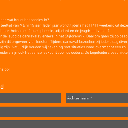
aar wat houdt het precies in?
 leeftijd van 9 t/m 15 jaar. Ieder jaar wordt tijdens het 11/11 weekend uit de
nar, hofdame of lakei, pliessie, adjudant en de jeugdraad van elf.
 de jeugdige carnavalsvierders in het Stijlorenrijk. Daarom gaan zij op bezoek
zijn dit ongeveer vier feesten. Tijdens carnaval bezoeken zij iedere dag dive
zijn. Natuurlijk houden wij rekening met situaties waar overmacht een rol
leiders zijn ook het aanspreekpunt voor de ouders.
De begeleiders beschikke
ns op!
ad