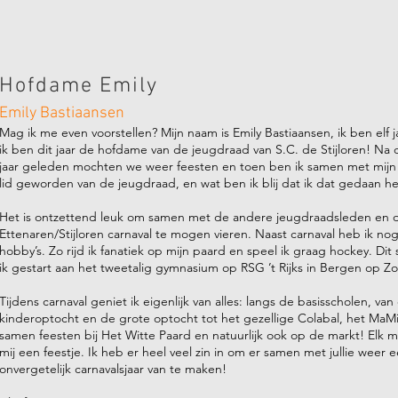
Hofdame Emily
Emily Bastiaansen
Mag ik me even voorstellen? Mijn naam is Emily Bastiaansen, ik ben elf 
ik ben dit jaar de hofdame van de jeugdraad van S.C. de Stijloren! Na 
jaar geleden mochten we weer feesten en toen ben ik samen met mijn
lid geworden van de jeugdraad, en wat ben ik blij dat ik dat gedaan h
Het is ontzettend leuk om samen met de andere jeugdraadsleden en 
Ettenaren/Stijloren carnaval te mogen vieren. Naast carnaval heb ik no
hobby’s. Zo rijd ik fanatiek op mijn paard en speel ik graag hockey. Dit
ik gestart aan het tweetalig gymnasium op RSG ’t Rijks in Bergen op Z
Tijdens carnaval geniet ik eigenlijk van alles: langs de basisscholen, van 
kinderoptocht en de grote optocht tot het gezellige Colabal, het MaMi
samen feesten bij Het Witte Paard en natuurlijk ook op de markt! Elk 
mij een feestje. Ik heb er heel veel zin in om er samen met jullie weer 
onvergetelijk carnavalsjaar van te maken!