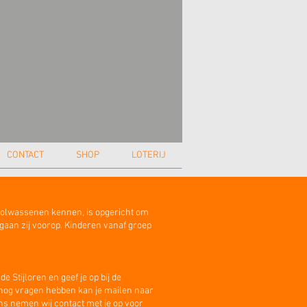
CONTACT
SHOP
LOTERIJ
e volwassenen kennen, is opgericht om
gaan zij voorop. Kinderen vanaf groep
 Stijloren en geef je op bij de
je nog vragen hebben kan je mailen naar
ns nemen wij contact met je op
voor