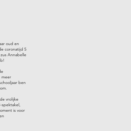
jaar oud en
de coronatijd 5
 zus Annabelle
eb!
de
g meer
 schooljaar ben
oom.
de vrolijke
-spektakel,
moment is voor
een