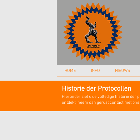
HOME
INFO
NIEUWS
Historie der Protocollen
Hieronder ziet u de volledige historie der 
ontdekt, neem dan gerust contact met ons