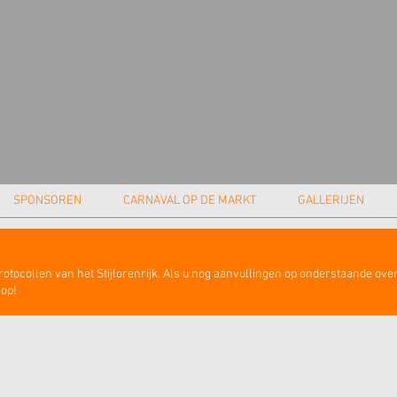
SPONSOREN
CARNAVAL OP DE MARKT
GALLERIJEN
protocollen van het Stijlorenrijk. Als u nog aanvullingen op onderstaande overz
 op!