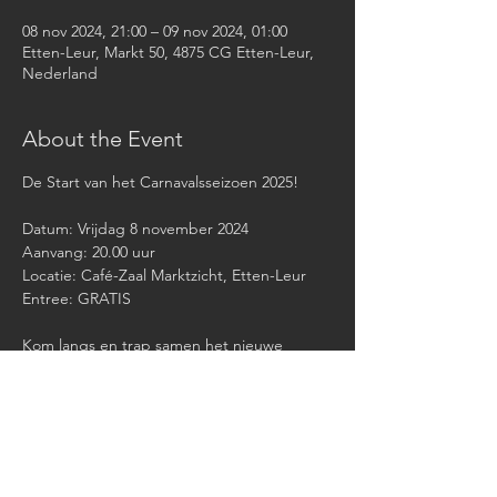
08 nov 2024, 21:00 – 09 nov 2024, 01:00
Etten-Leur, Markt 50, 4875 CG Etten-Leur,
Nederland
About the Event
De Start van het Carnavalsseizoen 2025!
Datum: Vrijdag 8 november 2024 
Aanvang: 20.00 uur 
Locatie: Café-Zaal Marktzicht, Etten-Leur 
Entree: GRATIS
Kom langs en trap samen het nieuwe 
carnavalsseizoen af in onze oude 
vertrouwede leuttempel van het 
Stijlorenrijk, Café-Zaal Marktzicht Etten-Leur.
Read More >