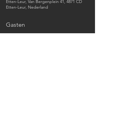
Etten-Leur, Van Bergenplein 41, 4871 CD
Etten-Leur, Nederland
Gasten
Alles bekijken
Share This Event