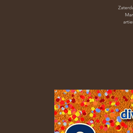
Zaterda
Mar
arti