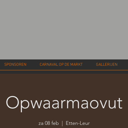
SPONSOREN
CARNAVAL OP DE MARKT
GALLERIJEN
Opwaarmaovut
za 08 feb
  |  
Etten-Leur