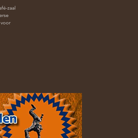
afé-zaal
erse
 voor