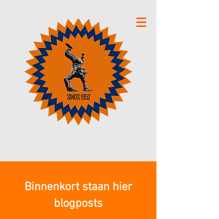
Binnenkort staan hier
blogposts