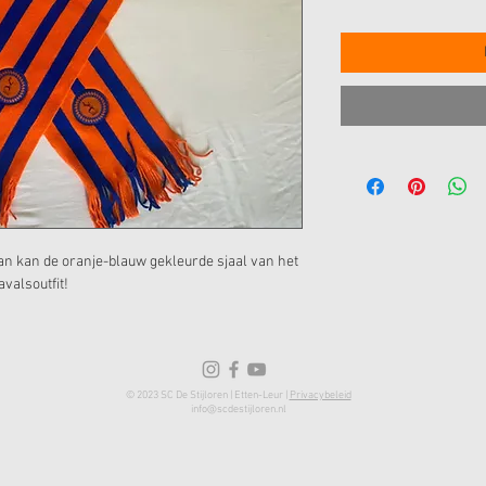
? Dan kan de oranje-blauw gekleurde sjaal van het
avalsoutfit!
© 2023 SC De Stijloren | Etten-Leur |
Privacybeleid
info@scdestijloren.nl