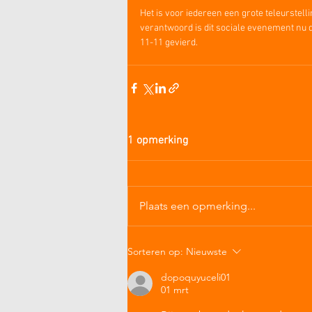
Het is voor iedereen een grote teleurstelli
verantwoord is dit sociale evenement nu d
11-11 gevierd.
1 opmerking
Plaats een opmerking...
Sorteren op:
Nieuwste
dopoquyuceli01
01 mrt