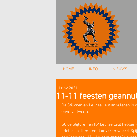
HOME
INFO
NIEUWS
11 nov 2021
11-11 feesten geannul
De Stijloren en Leurse Leut annuleren in g
onverantwoord’
SC de Stijloren en KV Leurse Leut hebben 
,,Het is op dit moment onverantwoord. Spij