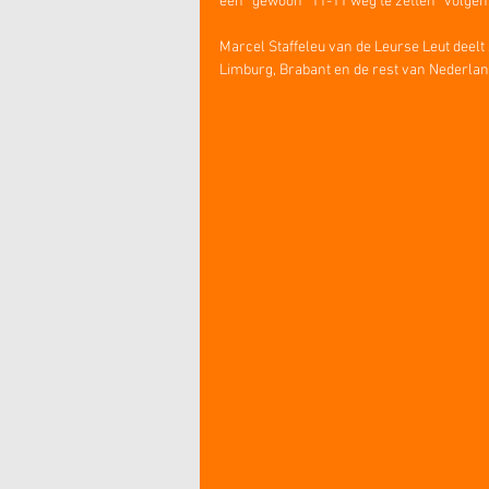
een “gewoon” 11-11 weg te zetten” volgen
Marcel Staffeleu van de Leurse Leut deelt
Limburg, Brabant en de rest van Nederland