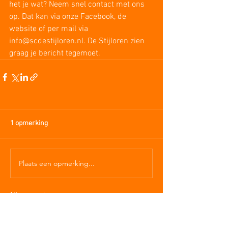
het je wat? Neem snel contact met ons 
op. Dat kan via onze Facebook, de 
website of per mail via 
info@scdestijloren.nl. De Stijloren zien 
graag je bericht tegemoet.
1 opmerking
Plaats een opmerking...
Nieuwste
dopoquyuceli01
01 mrt