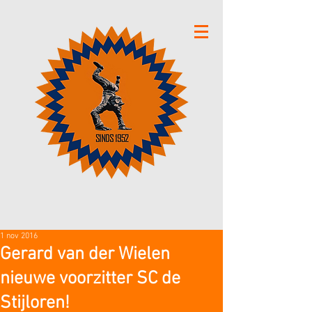
1 nov 2016
Gerard van der Wielen
nieuwe voorzitter SC de
Stijloren!