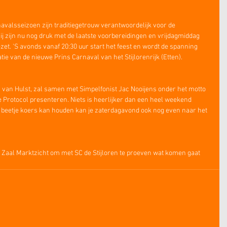
valsseizoen zijn traditiegetrouw verantwoordelijk voor de 
 Zij zijn nu nog druk met de laatste voorbereidingen en vrijdagmiddag 
ezet. 'S avonds vanaf 20:30 uur start het feest en wordt de spanning 
e van de nieuwe Prins Carnaval van het Stijlorenrijk (Etten).
n van Hulst, zal samen met Simpelfonist Jac Nooijens onder het motto 
 Protocol presenteren. Niets is heerlijker dan een heel weekend 
n beetje koers kan houden kan je zaterdagavond ook nog even naar het 
Zaal Marktzicht om met SC de Stijloren te proeven wat komen gaat 