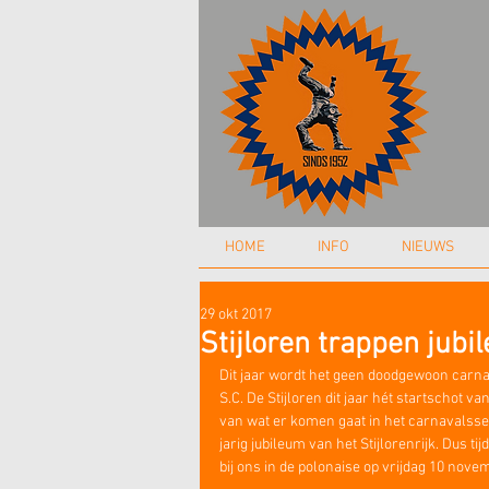
HOME
INFO
NIEUWS
29 okt 2017
Stijloren trappen jubi
Dit jaar wordt het geen doodgewoon carna
S.C. De Stijloren dit jaar hét startschot
van wat er komen gaat in het carnavalss
jarig jubileum van het Stijlorenrijk. Dus 
bij ons in de polonaise op vrijdag 10 nove