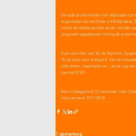
De oude protocolleden van afgelopen carna
organisatie van het Elfde v/d Elfde feest.
zullen de laatste puntjes op de i worden g
langzaam opgebouwd richting de presentati
Oud-voorzitter van SC de Stijloren, Jurge
“Al 66 jaore veur mekaore” het vernieuwde
uitbrakken, nagenieten en… als je nog ee
Leurse Elf Elf.
Kom vrijdagavond 10 november naar Café 
met carnaval 2017-2018!
1 opmerking