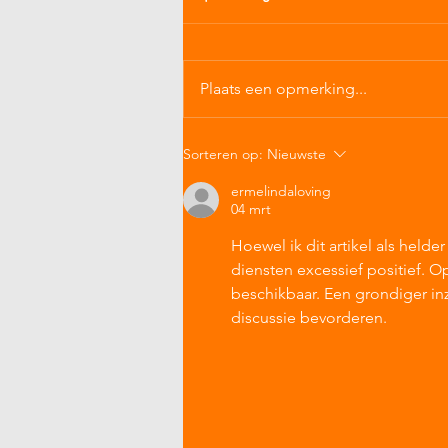
Plaats een opmerking...
Sorteren op:
Nieuwste
ermelindaloving
04 mrt
Hoewel ik dit artikel als helde
diensten excessief positief. O
beschikbaar. Een grondiger in
discussie bevorderen.