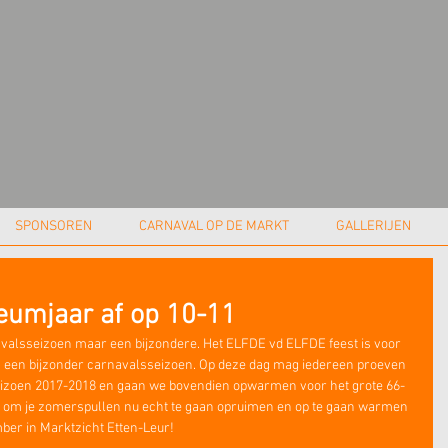
SPONSOREN
CARNAVAL OP DE MARKT
GALLERIJEN
leumjaar af op 10-11
valsseizoen maar een bijzondere. Het ELFDE vd ELFDE feest is voor 
 van een bijzonder carnavalsseizoen. Op deze dag mag iedereen proeven 
eizoen 2017-2018 en gaan we bovendien opwarmen voor het grote 66-
tijd om je zomerspullen nu echt te gaan opruimen en op te gaan warmen 
mber in Marktzicht Etten-Leur!