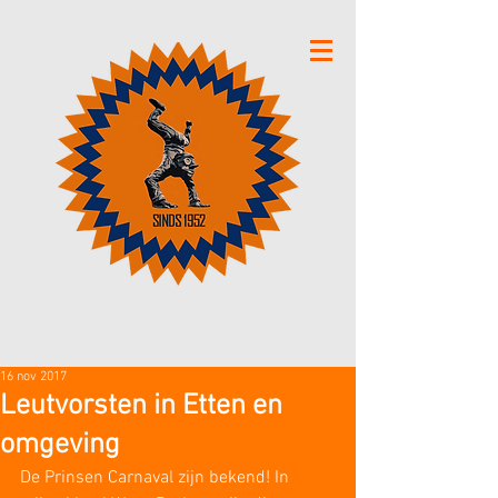
16 nov 2017
Leutvorsten in Etten en
omgeving
De Prinsen Carnaval zijn bekend! In 