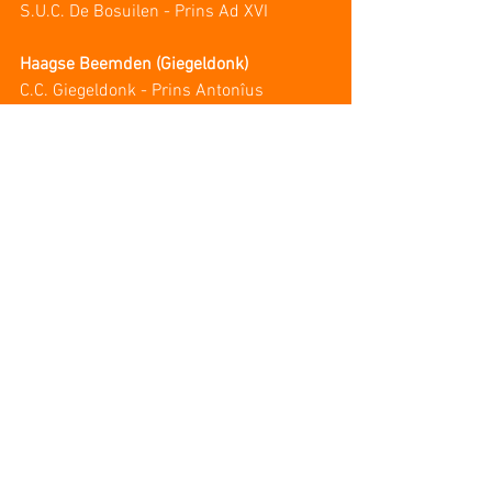
S.U.C. De Bosuilen - Prins Ad XVI
Haagse Beemden (Giegeldonk) 
C.C. Giegeldonk - Prins Antonîus
1 opmerking
Plaats een opmerking...
Nieuwste
mepovapelut827
17 mei
Het wordt duidelijk dat de argumentatie 