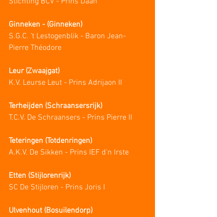
Stichting BCV - Prins Daan
Ginneken - (Ginneken) 
S.G.C. ’t Lestogenblik - Baron Jean-
Pierre Théodore
Leur (Zwaajgat)
K.V. Leurse Leut - Prins Adrijaon II
Terheijden (Schraansersrijk)
T.C.V. De Schraansers - Prins Pierre II
Teteringen (Totdenringen)
A.K.V. De Sikken - Prins IEF d'n Irste
Etten (Stijlorenrijk)
SC De Stijloren - Prins Joris I
Ulvenhout (Bosuilendorp)