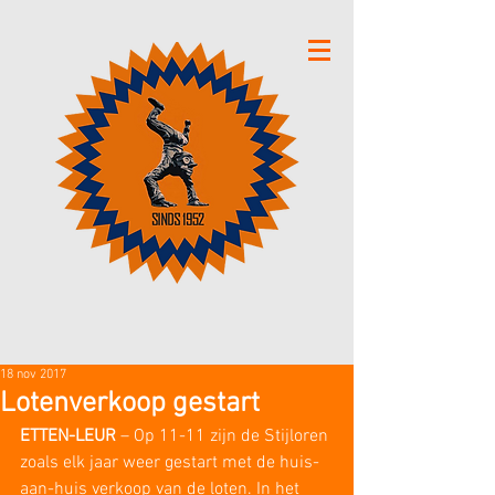
18 nov 2017
Lotenverkoop gestart
ETTEN-LEUR
 – Op 11-11 zijn de Stijloren 
zoals elk jaar weer gestart met de huis-
aan-huis verkoop van de loten. In het 