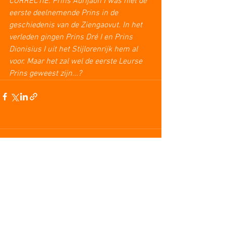
CORRECTIE: Prins Adrijaon I was niet de 
eerste deelnemende Prins in de 
geschiedenis van de Ziengaovut. In het 
verleden gingen Prins Dré I en Prins 
Dionisius I uit het Stijlorenrijk hem al 
voor. Maar het zal wel de eerste Leurse 
Prins geweest zijn...?
1 opmerking
Plaats een opmerking...
Nieuwste