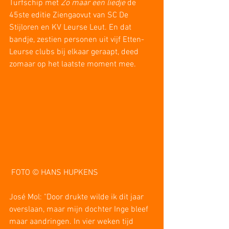
Turfschip met 
Zo maar een liedje
 de 
45ste editie Ziengaovut van SC De 
Stijloren en KV Leurse Leut. En dat 
bandje, zestien personen uit vijf Etten-
Leurse clubs bij elkaar geraapt, deed 
zomaar op het laatste moment mee.
 FOTO © HANS HUPKENS
José Mol: "Door drukte wilde ik dit jaar 
overslaan, maar mijn dochter Inge bleef 
maar aandringen. In vier weken tijd 