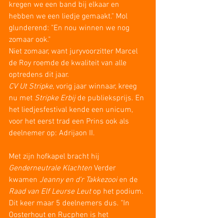
kregen we een band bij elkaar en 
hebben we een liedje gemaakt." Mol 
glunderend: "En nou winnen we nog 
zomaar ook."
Niet zomaar, want juryvoorzitter Marcel 
de Roy roemde de kwaliteit van alle 
optredens dit jaar.
CV Ut Stripke
, vorig jaar winnaar, kreeg 
nu met 
Stripke Erbij
 de publieksprijs. En 
het liedjesfestival kende een unicum, 
voor het eerst trad een Prins ook als 
deelnemer op: Adrijaon II.
Met zijn hofkapel bracht hij 
Genderneutrale Klachten
 Verder 
kwamen 
Jeanny en d'r Takkezooi
 en de 
Raad van Elf Leurse Leut
 op het podium. 
Dit keer maar 5 deelnemers dus. "In 
Oosterhout en Rucphen is het 