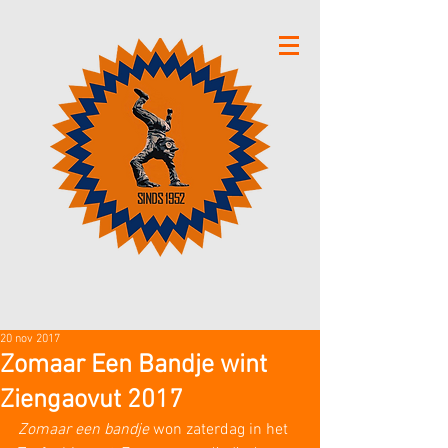
20 nov 2017
Zomaar Een Bandje wint
Ziengaovut 2017
Zomaar een bandje 
won zaterdag in het 