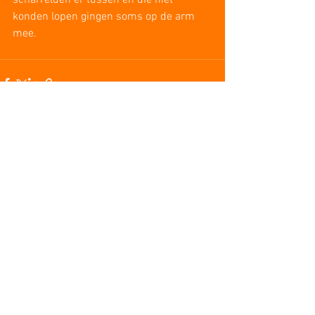
scharrelden er tussen en die niet 
konden lopen gingen soms op de arm 
mee.
1 opmerking
Plaats een opmerking...
Nieuwste
mepovapelut827
07 jun
Het wordt duidelijk dat de algehele aanpak 