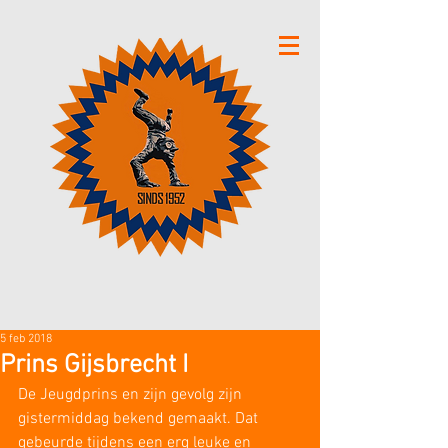
5 feb 2018
Prins Gijsbrecht I
De Jeugdprins en zijn gevolg zijn 
gistermiddag bekend gemaakt. Dat 
gebeurde tijdens een erg leuke en 