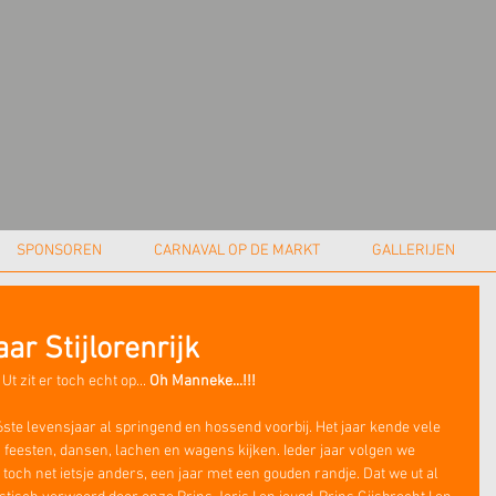
SPONSOREN
CARNAVAL OP DE MARKT
GALLERIJEN
ar Stijlorenrijk
Ut zit er toch echt op... 
Oh Manneke...!!!
66ste levensjaar al springend en hossend voorbij. Het jaar kende vele 
feesten, dansen, lachen en wagens kijken. Ieder jaar volgen we 
s toch net ietsje anders, een jaar met een gouden randje. Dat we ut al 