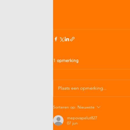
1 opmerking
Plaats een opmerking...
Sorteren op:
Nieuwste
mepovapelut827
07 jun