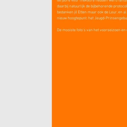
66 jaore veur mekaore hebben werd fantast
daarbij natuurlijk de bijbehorende protoco
bedanken jil Etten maar ook de Leur, en a
nieuw hoogtepunt: het Jeugd-Prinsengebur
De mooiste foto's van het voorseizoen en 