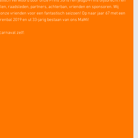
isch verwoord door onze Prins Joris I en jeugd-Prins Gijsbrecht I en 
llen, raadsleden, partners, achterban, vrienden en sponsoren. Wij 
l onze vrienden voor een fantastisch seizoen! Op naar jaar 67 met een 
enbal 2019 en ut 33-jarig bestaan van ons MaMi!
carnaval zelf: