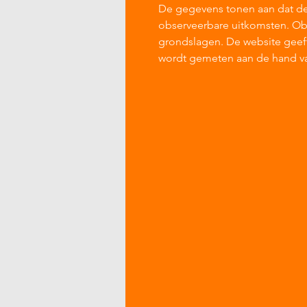
De gegevens tonen aan dat d
observeerbare uitkomsten. Ob
grondslagen. De website geeft
wordt gemeten aan de hand va