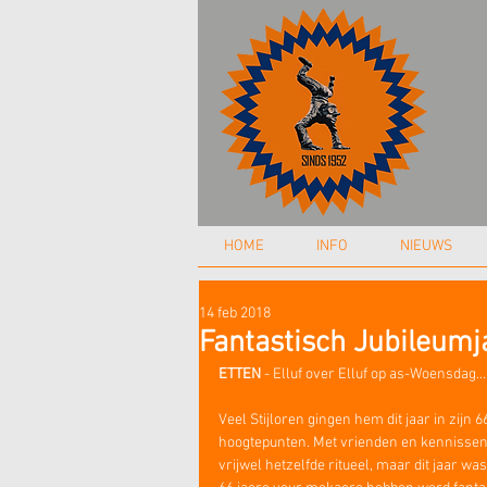
HOME
INFO
NIEUWS
14 feb 2018
Fantastisch Jubileumja
ETTEN
 - Elluf over Elluf op as-Woensdag... 
Veel Stijloren gingen hem dit jaar in zijn 
hoogtepunten. Met vrienden en kennissen 
vrijwel hetzelfde ritueel, maar dit jaar wa