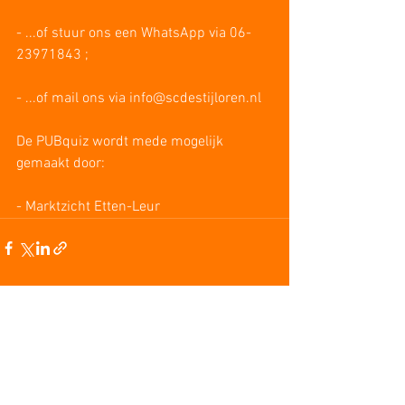
- ...of stuur ons een WhatsApp via 06-
23971843 ;
- ...of mail ons via info@scdestijloren.nl
De PUBquiz wordt mede mogelijk 
gemaakt door:
- Marktzicht Etten-Leur
1 opmerking
Plaats een opmerking...