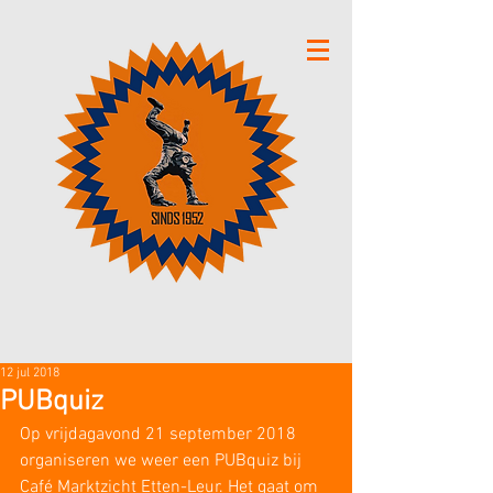
12 jul 2018
PUBquiz
Op vrijdagavond 21 september 2018 
organiseren we weer een PUBquiz bij 
Café Marktzicht Etten-Leur. Het gaat om 