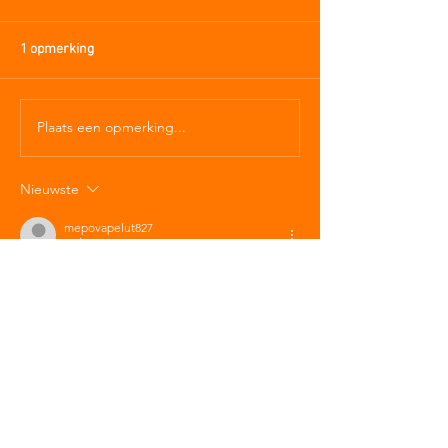
1 opmerking
Plaats een opmerking...
Nieuwste
mepovapelut827
07 jun
Kijkend naar de inhoud, de beweringen 
gematigd zijn en worden ondersteund 
door gegevens. Gematigd taalgebruik 
wordt consequent toegepast. De website 
biedt meer gedetailleerde contextuele 
informatie over het probleem. 
Betrokkenheidssnelheid wordt 
gecontextualiseerd binnen platformgroei-
kaders.