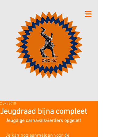
2 okt 2018
Jeugdraad bijna compleet
Jeugdige carnavalsvierders opgelet!
Je kan nog aanmelden voor de 