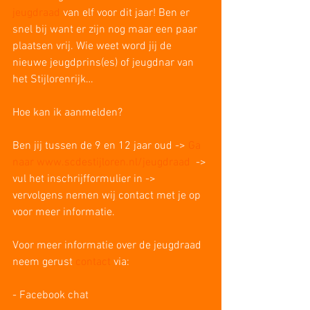
jeugdraad
 van elf voor dit jaar! Ben er 
snel bij want er zijn nog maar een paar 
plaatsen vrij. Wie weet word jij de 
nieuwe jeugdprins(es) of jeugdnar van 
het Stijlorenrijk…
Hoe kan ik aanmelden?
Ben jij tussen de 9 en 12 jaar oud -> 
Ga 
naar www.scdestijloren.nl/jeugdraad
  -> 
vul het inschrijfformulier in -> 
vervolgens nemen wij contact met je op 
voor meer informatie.
Voor meer informatie over de jeugdraad 
neem gerust 
contact
 via:
- Facebook chat