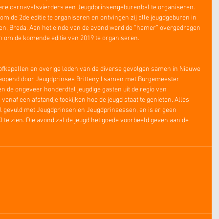
gere carnavalsvierders een Jeugdprinsengeburenbal te organiseren. 
om de 2de editie te organiseren en ontvingen zij alle jeugdgeburen in 
n, Breda. Aan het einde van de avond werd de “hamer” overgedragen 
en om de komende editie van 2019 te organiseren.
fkapellen en overige leden van de diverse gevolgen samen in Nieuwe 
geopend door Jeugdprinses Britteny I samen met Burgemeester 
en de ongeveer honderdtal jeugdige gasten uit de regio van 
naf een afstandje toekijken hoe de jeugd staat te genieten. Alles 
aal gevuld met Jeugdprinsen en Jeugdprinsessen, en is er geen 
te zien. Die avond zal de jeugd het goede voorbeeld geven aan de 