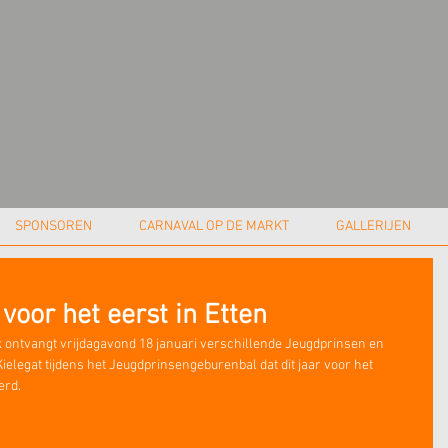
SPONSOREN
CARNAVAL OP DE MARKT
GALLERIJEN
oor het eerst in Etten
jk ontvangt vrijdagavond 18 januari verschillende Jeugdprinsen en 
ielegat tijdens het Jeugdprinsengeburenbal dat dit jaar voor het 
erd. 