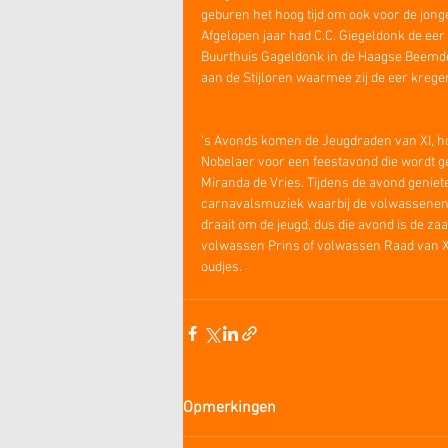
geburen het hoog tijd om ook voor de jon
Afgelopen jaar had C.C. Giegeldonk de eer 
Buurthuis Gageldonk in de Haagse Beemde
aan de Stijloren waarmee zij de eer kreg
’s Avonds komen de Jeugdraden van XI, ho
Nobelaer voor een feestavond die wordt 
Miranda de Vries. Tijdens de avond geniet
carnavalsmuziek waarbij de volwassenen va
draait om de jeugd, dus die avond is de z
volwassen Prins of volwassen Raad van XI 
oudjes.
Opmerkingen