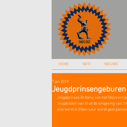
HOME
INFO
NIEUWS
7 jan 2019
Jeugdprinsengeburen v
Jeugdprinses Britteny van het Stijlorenri
Jeugdraden van XI uit de omgeving van ’t K
allereerst in Etten-Leur wordt georganise