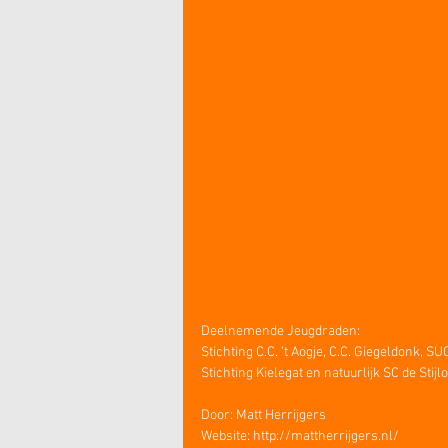
Deelnemende Jeugdraden:
Stichting C.C. 't Aogje, C.C. Giegeldonk, S
Stichting Kielegat en natuurlijk SC de Stijl
Door: Matt Herrijgers
Website: http://mattherrijgers.nl/