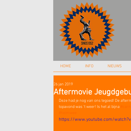
HOME
INFO
NIEUWS
26 jan 2019
Aftermovie Jeugdgeb
Deze had je nog van ons tegoed! De after
topavond was ‘t weer! Is het al bijna 
#carn
#heimwee
https://www.youtube.com/watch?