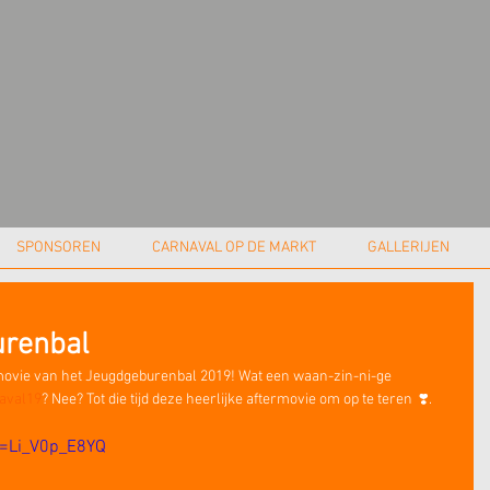
SPONSOREN
CARNAVAL OP DE MARKT
GALLERIJEN
urenbal
movie van het Jeugdgeburenbal 2019! Wat een waan-zin-ni-ge 
aval19
? Nee? Tot die tijd deze heerlijke aftermovie om op te teren  ❣️. 
v=Li_V0p_E8YQ