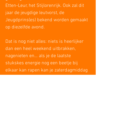
Etten-Leur, het Stijlorenrijk. Ook zal dit 
jaar de jeugdige leutvorst, de 
Jeugdprins(es) bekend worden gemaakt 
op diezelfde avond.
Dat is nog niet alles: niets is heerlijker 
dan een heel weekend uitbrakken, 
nagenieten en… als je de laatste 
stukskes energie nog een beetje bij 
elkaar kan rapen kan je zaterdagmiddag 
ook nog napraten bij de presentatie van 
het MaMi.
Kom vrijdagavond 08 november naar 
Café Zaal Marktzicht om met SC de 
Stijloren te proeven wat komen gaat met 
carnaval 2019-2020!