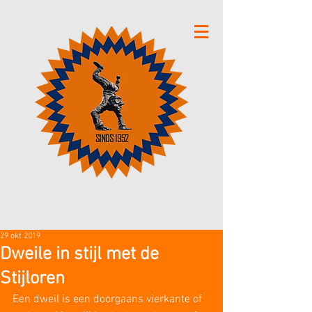
29 okt 2019
Dweile in stijl met de
Stijloren
Een dweil is een doorgaans vierkante of 