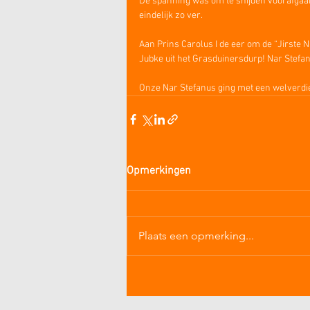
De spanning was om te snijden voorafgaand
eindelijk zo ver.
Aan Prins Carolus I de eer om de “Jirste
Jubke uit het Grasduinersdurp! Nar Stefan
Onze Nar Stefanus ging met een welverdi
Opmerkingen
Plaats een opmerking...