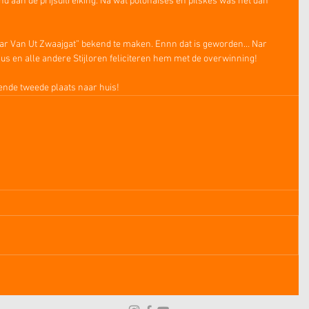
 aan de prijsuitreiking. Na wat polonaises en pilskes was het dan 
 Nar Van Ut Zwaajgat” bekend te maken. Ennn dat is geworden… Nar 
us en alle andere Stijloren feliciteren hem met de overwinning!
ende tweede plaats naar huis!