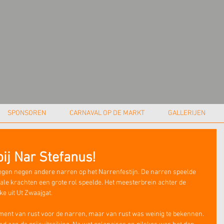
SPONSOREN
CARNAVAL OP DE MARKT
GALLERIJEN
bij Nar Stefanus!
gen negen andere narren op het Narrenfestijn. De narren speelde 
tale krachten een grote rol speelde. Het meesterbrein achter de 
e uit Ut Zwaajgat.
ment van rust voor de narren, maar van rust was weinig te bekennen. 