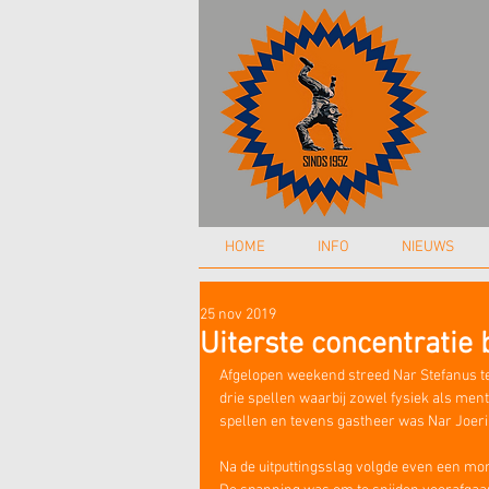
HOME
INFO
NIEUWS
25 nov 2019
Uiterste concentratie 
Afgelopen weekend streed Nar Stefanus te
drie spellen waarbij zowel fysiek als men
spellen en tevens gastheer was Nar Joerik
Na de uitputtingsslag volgde even een mo