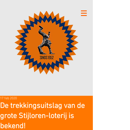
17 feb 2020
De trekkingsuitslag van de
grote Stijloren-loterij is
bekend!