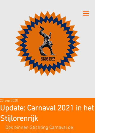
23 sep 2020
Update: Carnaval 2021 in het
Stijlorenrijk
Ook binnen Stichting Carnaval de 