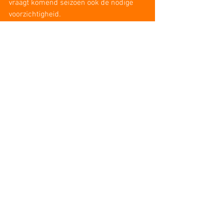
vraagt komend seizoen ook de nodige 
voorzichtigheid.
Vragen over de optochten?
De organisatie van de Grote en 
Kinderoptocht ligt in handen van 
Stichting Carnavals Optocht Etten-Leur. 
Voor meer informatie en vragen kan je 
SCO benaderen via de website 
www.sco-
etten-leur.nl
 of de diverse sociale media.
Opmerkingen