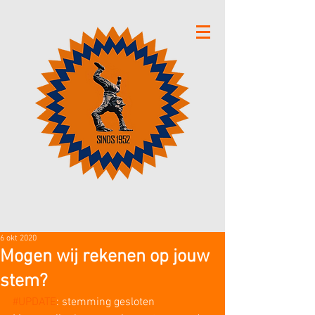
6 okt 2020
Mogen wij rekenen op jouw
stem?
#UPDATE
: stemming gesloten