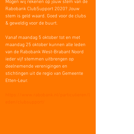
Mogen wij rekenen op jouw stem van de 
Rabobank ClubSupport 2020? Jouw 
stem is geld waard. Goed voor de clubs 
& geweldig voor de buurt.
Vanaf maandag 5 oktober tot en met 
maandag 25 oktober kunnen alle leden 
van de Rabobank West-Brabant Noord 
ieder vijf stemmen uitbrengen op 
deelnemende verenigingen en 
stichtingen uit de regio van Gemeente 
Etten-Leur.
https://www.rabobank.nl/particulieren/l
eden/clubsupport/