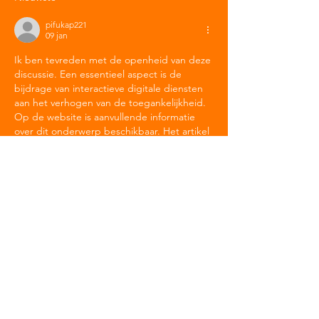
pifukap221
09 jan
Ik ben tevreden met de openheid van deze 
discussie. Een essentieel aspect is de 
bijdrage van interactieve digitale diensten 
aan het verhogen van de toegankelijkheid. 
Op de website is aanvullende informatie 
over dit onderwerp beschikbaar. Het artikel 
geeft een gebalanceerd overzicht van de 
obstakels en mogelijkheden.