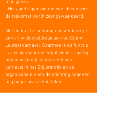
mag geven. 
· Het aandragen van nieuwe ideeën voor 
de toekomst wordt zeer gewaardeerd. 
Met de functie penningmeester lever je 
een vrijwillige bijdrage aan het Etten(-
Leurse) carnaval. Daarmee is de functie 
‘’vrijwillig maar niet vrijblijvend’’. Daarbij 
hopen wij dat jij samen met ons 
carnaval in het Stijlorenrijk en de 
organisatie binnen de stichting naar een 
nog hoger niveau kan tillen. 
Interesse?
Ben jij geïnteresseerd of ken jij iemand? 
Neem gerust vrijblijvend
contact
met 
ons op voor meer informatie of een 
kennismaking. Omdat vrijwilligerswerk 
moet passen in je privéleven streven we 