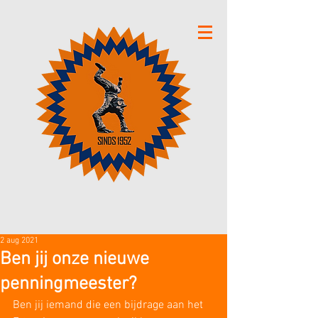
2 aug 2021
Ben jij onze nieuwe
penningmeester?
Ben jij iemand die een bijdrage aan het 