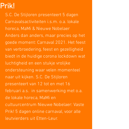
Prik!
S.C. De Stijloren presenteert 5 dagen 
Carnavalsactiviteiten i.s.m. o.a. lokale 
horeca, MaMi & Nieuwe Nobelaer
Anders dan anders, maar precies op het 
goede moment: Carnaval 2021. Het feest 
van verbroedering, feest en gezelligheid 
biedt in de huidige corona lockdown wat 
luchtigheid en een stukje vrolijke 
ondersteuning waar velen momenteel 
naar uit kijken. S.C. De Stijloren 
presenteert van 12 tot en met 16 
februari a.s.  in samenwerking met o.a. 
de lokale horeca, MaMi en 
cultuurcentrum Nieuwe Nobelaer: Vaste 
Prik! 5 dagen online carnaval, voor alle 
leutvierders uit Etten-Leur.