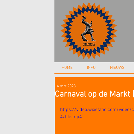
HOME
INFO
NIEUWS
14 mrt 2023
Carnaval op de Markt 
https://video.wixstatic.com/vi
4/file.mp4