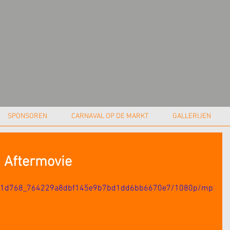
SPONSOREN
CARNAVAL OP DE MARKT
GALLERIJEN
| Aftermovie
deo/c1d768_764229a8dbf145e9b7bd1dd6bb6670e7/1080p/mp