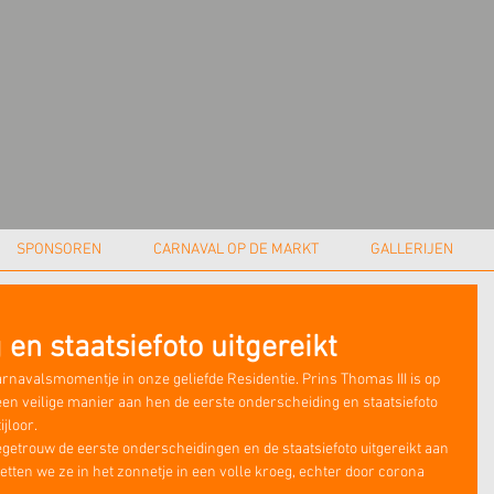
SPONSOREN
CARNAVAL OP DE MARKT
GALLERIJEN
en staatsiefoto uitgereikt
rnavalsmomentje in onze geliefde Residentie. Prins Thomas III is op 
een veilige manier aan hen de eerste onderscheiding en staatsiefoto 
jloor.
getrouw de eerste onderscheidingen en de staatsiefoto uitgereikt aan 
ten we ze in het zonnetje in een volle kroeg, echter door corona 