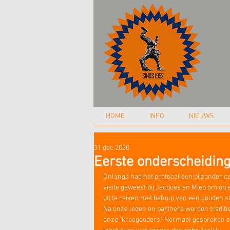
HOME
INFO
NIEUWS
31 dec 2020
Eerste onderscheiding 
Onlangs had het protocol een bijzonder ca
visite geweest bij Jacques en Miep om op 
uit te reiken met behulp van een gouden sti
Na onze leden en partners worden traditie
onze "kroegouders", Normaal gesproken zet