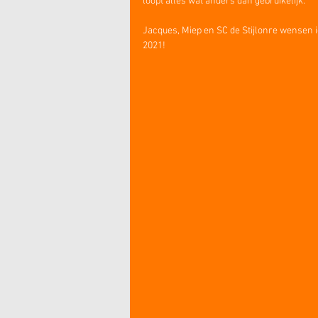
loopt alles wat anders dan gebruikelijk. 
Jacques, Miep en SC de Stijlonre wensen i
2021!