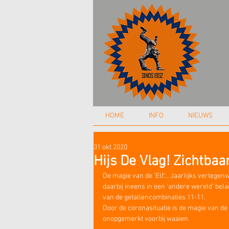
HOME
INFO
NIEUWS
31 okt 2020
Hijs De Vlag! Zichtbaa
De magie van de ‘Elf’… Jaarlijks vertegenw
daarbij ineens in een ‘andere wereld’ bela
van de getallencombinaties 11-11. 
Door de coronasituatie is de magie van de
onopgemerkt voorbij waaien.