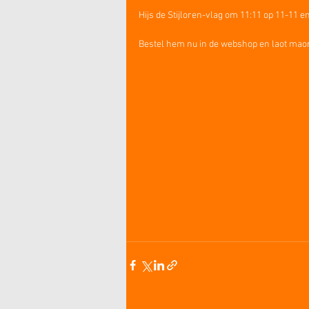
Hijs de Stijloren-vlag om 11:11 op 11-11 e
Bestel hem nu in de webshop en laot maor