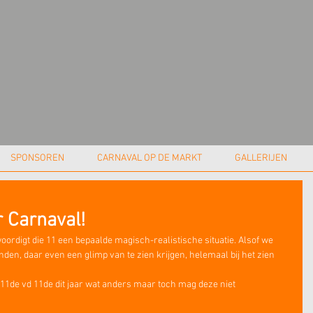
SPONSOREN
CARNAVAL OP DE MARKT
GALLERIJEN
r Carnaval!
oordigt die 11 een bepaalde magisch-realistische situatie. Alsof we 
nden, daar even een glimp van te zien krijgen, helemaal bij het zien 
 11de vd 11de dit jaar wat anders maar toch mag deze niet 