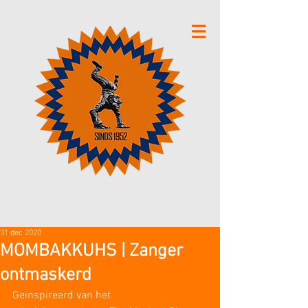
31 dec 2020
MOMBAKKUHS | Zanger
ontmaskerd
Geïnspireerd van het 