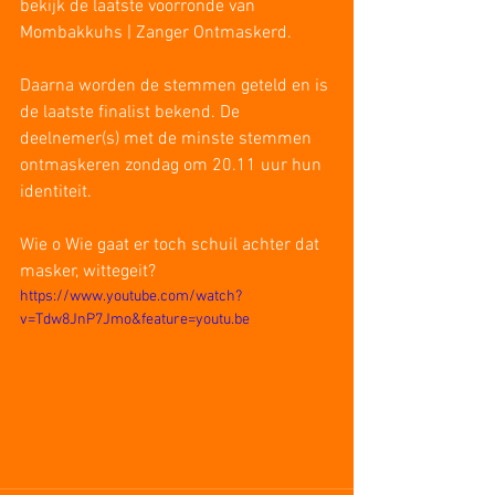
bekijk de laatste voorronde van 
Mombakkuhs | Zanger Ontmaskerd.   
Daarna worden de stemmen geteld en is 
de laatste finalist bekend. De 
deelnemer(s) met de minste stemmen 
ontmaskeren zondag om 20.11 uur hun 
identiteit.    
Wie o Wie gaat er toch schuil achter dat 
masker, wittegeit?
https://www.youtube.com/watch?
v=Tdw8JnP7Jmo&feature=youtu.be