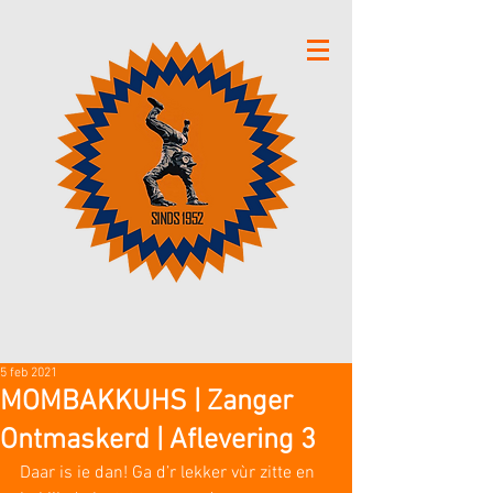
5 feb 2021
MOMBAKKUHS | Zanger
Ontmaskerd | Aflevering 3
Daar is ie dan! Ga d’r lekker vùr zitte en 