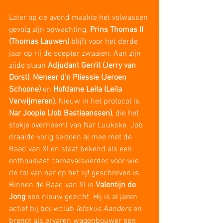
Later op de avond maakte het volwassen 
gevolg zijn opwachting. 
Prins Thomas II 
(Thomas Lauwen)
 blijft voor het derde 
jaar op rij de scepter zwaaien. Aan zijn 
zijde staan 
Adjudant Gerrit (Jerry van 
Dorst)
, 
Meneer d’n Pliessie (Jeroen 
Schoone)
 en 
Hofdame Leila (Leila 
Verwijmeren)
. Nieuw in het protocol is 
Nar Joopie (Job Bastiaanssen)
, die het 
stokje overneemt van Nar Luukske. Job 
draaide vorig seizoen al mee met de 
Raad van XI en staat bekend als een 
enthousiast carnavalsvierder, voor wie 
de rol van nar op het lijf geschreven is. 
Binnen de Raad van XI is 
Valentijn de 
Jong
 een nieuw gezicht. Hij is al jaren 
actief bij bouwclub 
Ietskus Aanders
 en 
brengt als ervaren wagenbouwer een 