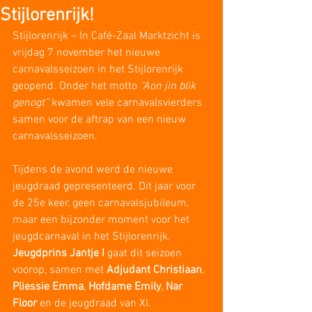
Stijlorenrijk!
Stijlorenrijk – In Café-Zaal Marktzicht is 
vrijdag 7 november het nieuwe 
carnavalsseizoen in het Stijlorenrijk 
geopend. Onder het motto 
“Aon jìn blik 
genogt”
 kwamen vele carnavalsvierders 
samen voor de aftrap van een nieuw 
carnavalsseizoen. 
Tijdens de avond werd de nieuwe 
jeugdraad gepresenteerd. Dit jaar voor 
de 25e keer, geen carnavalsjubileum, 
maar een bijzonder moment voor het 
jeugdcarnaval in het Stijlorenrijk. 
Jeugdprins Jantje I
 gaat dit seizoen 
voorop, samen met 
Adjudant Christiaan
, 
Pliessie Emma
, 
Hofdame Emily
, 
Nar 
Floor
 en de jeugdraad van XI.