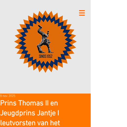
8 nov 2025
Prins Thomas II en
Jeugdprins Jantje I
leutvorsten van het