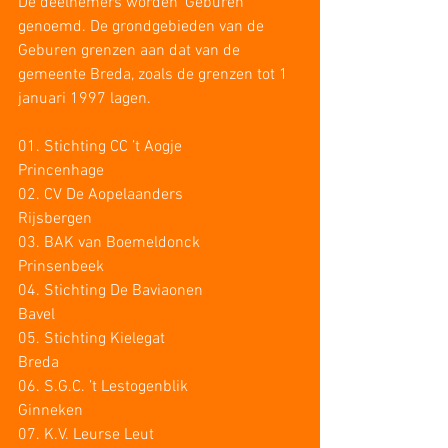
De deelnemers worden ‘Geburen’ 
genoemd. De grondgebieden van de 
Geburen grenzen aan dat van de 
gemeente Breda, zoals de grenzen tot 1 
januari 1997 lagen.
01. Stichting CC ’t Aogje			
Princenhage
02. CV De Aopelaanders			
Rijsbergen
03. BAK van Boemeldonck			
Prinsenbeek
04. Stichting De Baviaonen			
Bavel
05. Stichting Kielegat				
Breda
06. S.G.C. ’t Lestogenblik			
Ginneken
07. K.V. Leurse Leut				