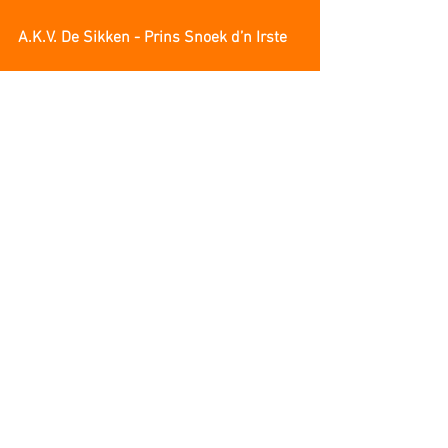
A.K.V. De Sikken - Prins Snoek d’n Irste
S.C. De Stijloren - Prins Thomas III