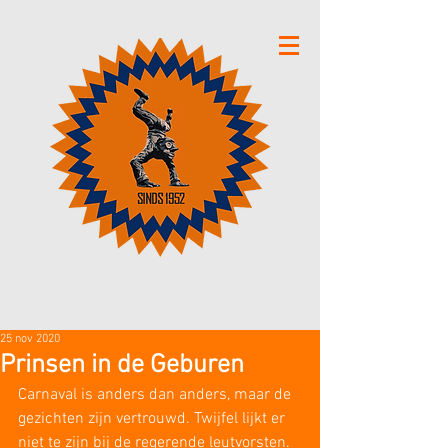
25 nov 2020
Prinsen in de Geburen
Carnaval is anders dan anders, maar de 
gezichten zijn vertrouwd. Twijfel lijkt er 
niet te zijn bij de regerende leutvorsten. 