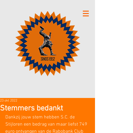
23 okt 2022
Stemmers bedankt
Dankzij jouw stem hebben S.C. de 
Stijloren een bedrag van maar liefst 749 
euro ontvangen van de Rabobank Club 