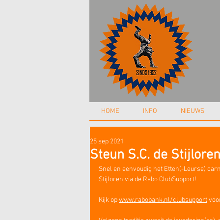
HOME
INFO
NIEUWS
25 sep 2021
Steun S.C. de Stijlore
Snel en eenvoudig het Etten(-Leurse) carn
Stijloren via de Rabo ClubSupport! 
Kijk op
www.rabobank.nl/clubsupport
 voo