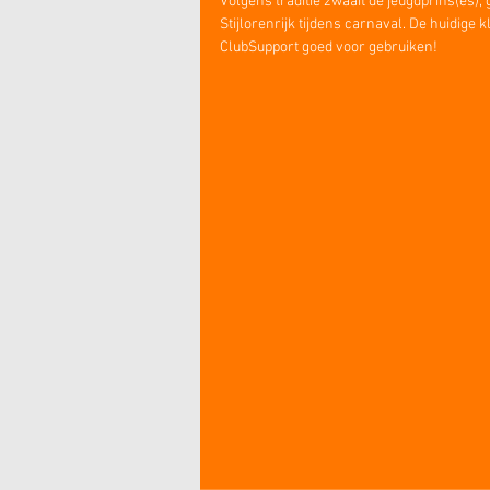
Volgens traditie zwaait de jeugdprins(es),
Stijlorenrijk tijdens carnaval. De huidige
ClubSupport goed voor gebruiken!