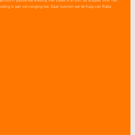
 gehuld in passende kleding met steek of kroon, de scepter over het 
 kleding is aan vervanging toe. Daar kunnen we de hulp van Rabo 