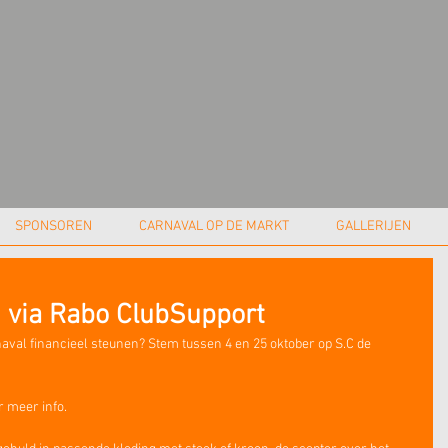
SPONSOREN
CARNAVAL OP DE MARKT
GALLERIJEN
n via Rabo ClubSupport
aval financieel steunen? Stem tussen 4 en 25 oktober op S.C de 
r meer info.