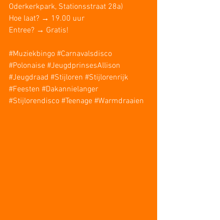
Oderkerkpark, Stationsstraat 28a)
Hoe laat? → 19.00 uur
Entree? → Gratis!
#Muziekbingo
#Carnavalsdisco
#Polonaise
#JeugdprinsesAllison
#Jeugdraad
#Stijloren
#Stijlorenrijk
#Feesten
#Dakannielanger
#Stijlorendisco
#Teenage
#Warmdraaien