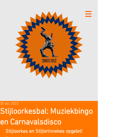
30 dec 2023
Stijloorkesbal: Muziekbingo
en Carnavalsdisco
Stijloorkes en Stijlorinnekes opgelet!