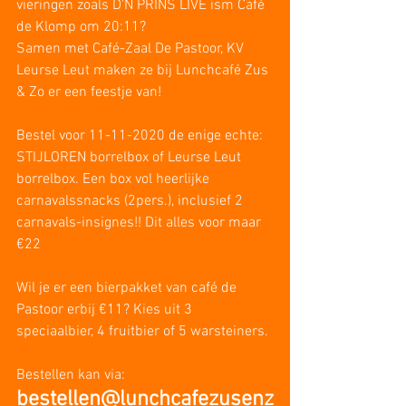
vieringen zoals D'N PRINS LIVE ism Café 
de Klomp om 20:11?
Samen met Café-Zaal De Pastoor, KV 
Leurse Leut maken ze bij Lunchcafé Zus 
& Zo er een feestje van!
Bestel voor 11-11-2020 de enige echte: 
STIJLOREN borrelbox of Leurse Leut 
borrelbox. Een box vol heerlijke 
carnavalssnacks (2pers.), inclusief 2 
carnavals-insignes!! Dit alles voor maar 
€22 
Wil je er een bierpakket van café de 
Pastoor erbij €11? Kies uit 3 
speciaalbier, 4 fruitbier of 5 warsteiners.
Bestellen kan via:
bestellen@lunchcafezusenz