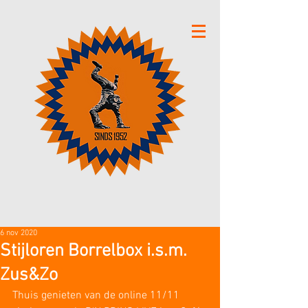
6 nov 2020
Stijloren Borrelbox i.s.m.
Zus&Zo
Thuis genieten van de online 11/11 