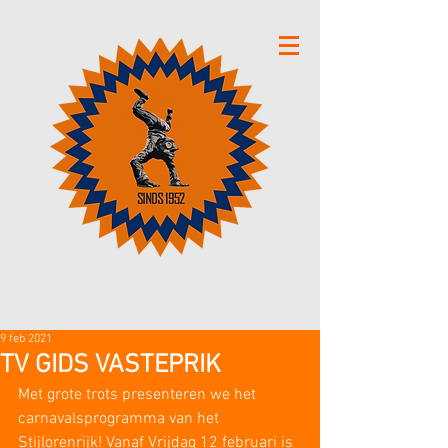
9 feb 2021
TV GIDS VASTEPRIK
Met grote trots presenteren we het 
carnavalsprogramma van het 
Stijlorenrijk! Vanaf Vrijdag 12 februari is 