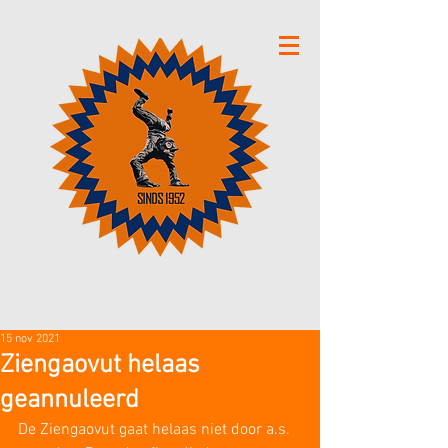
15 nov 2021
Ziengaovut helaas
geannuleerd
De Ziengaovut gaat helaas niet door a.s. 