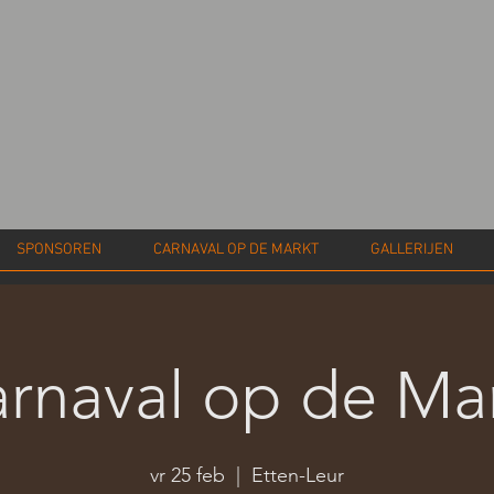
SPONSOREN
CARNAVAL OP DE MARKT
GALLERIJEN
rnaval op de Ma
vr 25 feb
  |  
Etten-Leur