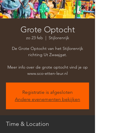
Grote Optocht
zo 23 feb
  |  
Stijlorenrijk
De Grote Optocht van het Stijlorenrijk
richting Ut Zwaajgat.
Meer info over de grote optocht vind je op
www.sco-etten-leur.nl
Registratie is afgesloten
Andere evenementen bekijken
Time & Location