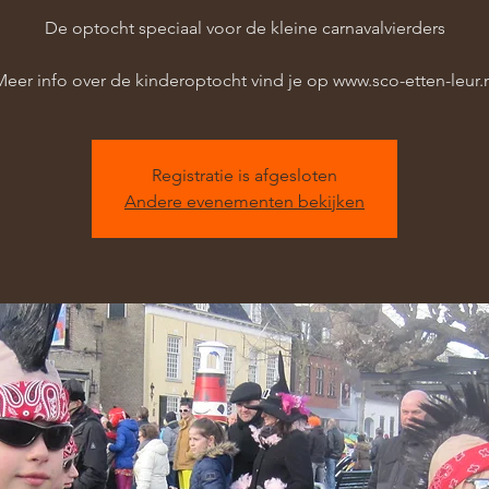
De optocht speciaal voor de kleine carnavalvierders
eer info over de kinderoptocht vind je op www.sco-etten-leur.
Registratie is afgesloten
Andere evenementen bekijken