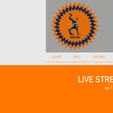
HOME
INFO
NIEUWS
LIVE STR
op 1